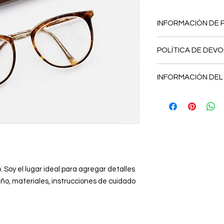
INFORMACIÓN DE
Soy la descripción de
POLÍTICA DE DEV
para agregar detall
tamaño, materiales,
Soy una política de 
limpieza. Es también
INFORMACIÓN DEL
oportunidad ideal pa
qué este producto es
hacer en caso de no
beneficiarían con él.
Soy la Política de env
Al ofrecerles una po
agregar información
sencilla, generas co
costos y embalaje. O
clientes, pues saben
clara y sencilla, gen
compras con altos n
clientes, pues saben
compras con altos n
 Soy el lugar ideal para agregar detalles 
ño, materiales, instrucciones de cuidado 